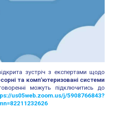
відкрита зустріч з експертами щодо
сорні та комп'ютеризовані системи
говоренні можуть підключитись до
tps://us05web.zoom.us/j/5908766843?
omn=82211232626