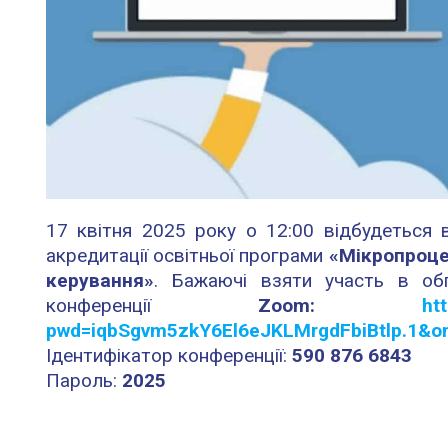
17 квітня 2025 року о 12:00 відбудеться 
акредитації освітньої програми
«Мікропроце
керування»
. Бажаючі взяти участь в об
конференції
Zoom:
ht
pwd=iqbSgvm5zkY6El6eJKLMrgdFbiBtlp.1&
Ідентифікатор конференції:
590 876 6843
Пароль:
2025