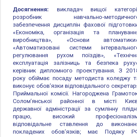
Досягнення:
викладач вищої категорії
розробник навчально-методичног
забезпечення дисциплін фахової підготовки
«Економіка, організація та плануванн
виробництва», «Основи автоматики»
«Автоматизовані системи інтервальног
регулювання рухом поїздів», «Технічн
експлуатація залізниць та безпека руху»
керівник дипломного проектування. З 201
року обіймає посаду методиста коледжу т
виконує обов’язки відповідального секретар
Приймальної комісії. Нагороджена Грамото
Солом’янської районної в місті Києв
державної адміністрації за сумлінну плідн
працю, високий професіоналізм
відповідальне ставлення до виконанн
покладених обов’язків; має Подяку Р