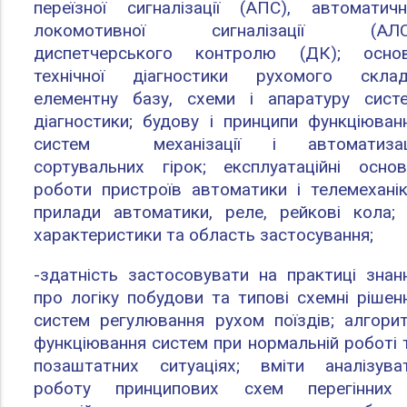
переїзної сигналізації (АПС), автоматичн
локомотивної сигналізації (АЛС
диспетчерського контролю (ДК); осно
технічної діагностики рухомого склад
елементну базу, схеми і апаратуру сист
діагностики; будову і принципи функціюван
систем механізації і автоматизац
сортувальних гірок; експлуатаційні осно
роботи пристроїв автоматики і телемеханік
прилади автоматики, реле, рейкові кола; 
характеристики та область застосування;
-здатність застосовувати на практиці знан
про логіку побудови та типові схемні рішен
систем регулювання рухом поїздів; алгори
функціювання систем при нормальній роботі 
позаштатних ситуаціях; вміти аналізува
роботу принципових схем перегінних