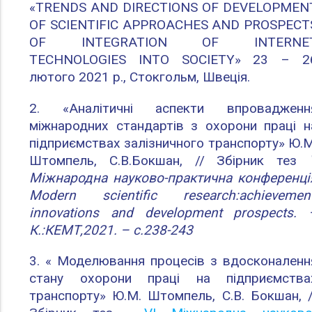
«TRENDS AND DIRECTIONS OF DEVELOPMEN
OF SCIENTIFIC APPROACHES AND PROSPECT
OF INTEGRATION OF INTERNE
TECHNOLOGIES INTO SOCIETY» 23 – 2
лютого 2021 р., Стокгольм, Швеція.
2. «Аналітичні аспекти впровадженн
міжнародних стандартів з охорони праці н
підприємствах залізничного транспорту» Ю.М
Штомпель, С.В.Бокшан, // Збірник тез
Міжнародна науково-практична конференці
Modern
scientific
research
:
achievemen
innovations
and
development
prospects
. 
К.:КЕМТ,2021. – с.238-243
3. « Моделювання процесів з вдосконаленн
стану охорони праці на підприємства
транспорту» Ю.М. Штомпель, С.В. Бокшан, /