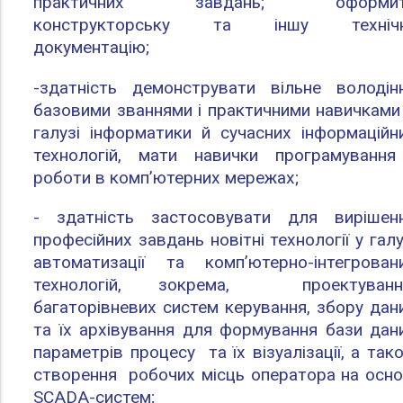
практичних завдань; оформит
конструкторську та іншу техніч
документацію;
-здатність демонструвати вільне володін
базовими званнями і практичними навичками
галузі інформатики й сучасних інформаційн
технологій, мати навички програмування
роботи в комп’ютерних мережах;
- здатність застосовувати для вирішен
професійних завдань новітні технології у галу
автоматизації та комп’ютерно-інтегрован
технологій, зокрема, проектуван
багаторівневих систем керування, збору дан
та їх архівування для формування бази дан
параметрів процесу та їх візуалізації, а так
створення робочих місць оператора на осно
SCADA-систем;