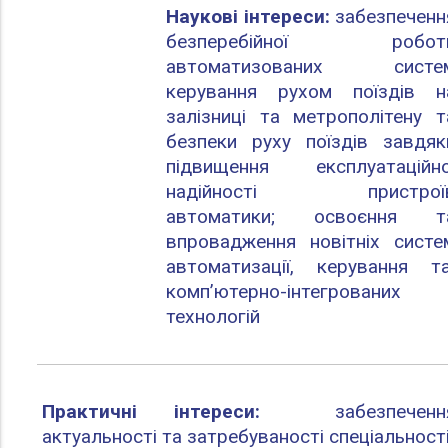
Наукові інтереси:
забезпеченн
безперебійної робот
автоматизованих систе
керування рухом поїздів н
залізниці та метрополітену т
безпеки руху поїздів завдяк
підвищення експлуатаційно
надійності пристрої
автоматики; освоєння т
впровадження новітніх систе
автоматизації, керування т
комп’ютерно-інтегрованих
технологій
Практичні інтереси:
забезпеченн
актуальності та затребуваності спеціальност