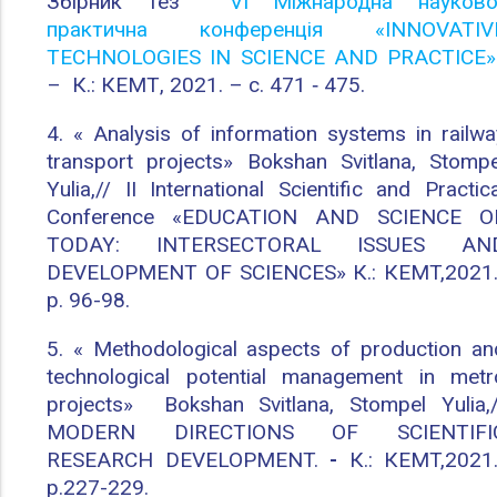
Збірник тез
VI Міжнародна науково
практична конференція «INNOVATIV
TECHNOLOGIES IN SCIENCE AND PRACTICE»
– К.: КЕМТ, 2021. – с. 471 ‑ 475.
4. « Analysis of information systems in railwa
transport projects» Bokshan Svitlana, Stompe
Yulia,// II International Scientific and Practica
Conference «EDUCATION AND SCIENCE O
TODAY: INTERSECTORAL ISSUES AN
DEVELOPMENT OF SCIENCES» К.: КEMT,2021.
p. 96-98.
5. « Methodological aspects of production an
technological potential management in metr
projects» Bokshan Svitlana, Stompel Yulia,/
MODERN DIRECTIONS OF SCIENTIFI
RESEARCH DEVELOPMENT.
-
К.: КEMT,2021.
p.227-229.