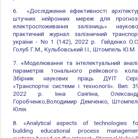
6.
«Дослідження ефективності архітекту
штучних нейронних мереж для прогноз
електроспоживання залізниць» науково
практичний журнал залізничний транспор
україни - No 1 (142), 2022 р. Гайденко О.С.
Голуб Г.М., Кульбовський І.І., Штомпель Ю.М.
7.
«
Моделювання та інтелектуальний аналі
параметрів тонального рейкового кола
Збірник наукових праць ДУІТ Сері
«Транспортні системи і технології». Вип. 39
2022 р. Інна Саяпіна, Олександ
Горобченко,Володимир Демченко, Штомпел
Юлія.
8.
«Analytical aspects of technologies fo
building educational process managemen